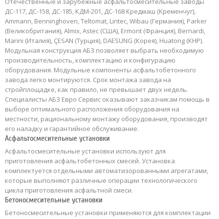
Отечественные и зарубежные аcфальтосмесительные заводы
ДС-117, ДС-158, ДС-185, КДМ-201, ДС-168 Кредмаш (Кременчуг),
Ammann, Benninghoven, Teltomat, Lintec, Wibau (Германия), Parker
(Великобритания), Almix, Astec (США), Ermont (Франция), Bernardi,
Marini (Италия), ÇESAN (Турция), DAESUNG (Корея), Huatong (КНР).
Модульная конструкция АБЗ позволяет выбрать необходимую
производительность, комплектацию и конфигурацию
оборудования. Модульные компоненты асфальтобетонного
завода легко монтируются. Срок монтажа завода на
стройплощадке, как правило, не превышает двух недель.
Специалисты АБЗ Евро Сервис оказывают заказчикам помощь в
выборе оптимального расположения оборудования на
местности, рациональному монтажу оборудования, производят
его наладку и гарантийное обслуживание.
Асфальтосмесительные установки
Асфальтосмесительные установки используют для
приготовления асфальтобетонных смесей. Установка
комплектуется отдельными автоматизорованными агрегатами,
которые выполняют различные операции технологического
цикла приготовления асфальтной смеси.
Бетоносмесительные установки
Бетоносмесительные установки применяются для комплектации