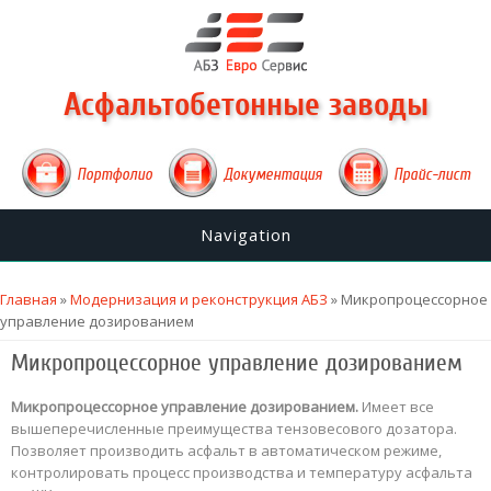
Асфальтобетонные заводы
Портфолио
Документация
Прайс-лист
Navigation
Вы здесь
Главная
»
Модернизация и реконструкция АБЗ
» Микропроцессорное
управление дозированием
Микропроцессорное управление дозированием
Микропроцессорное управление дозированием.
Имеет все
вышеперечисленные преимущества тензовесового дозатора.
Позволяет производить асфальт в автоматическом режиме,
контролировать процесс производства и температуру асфальта