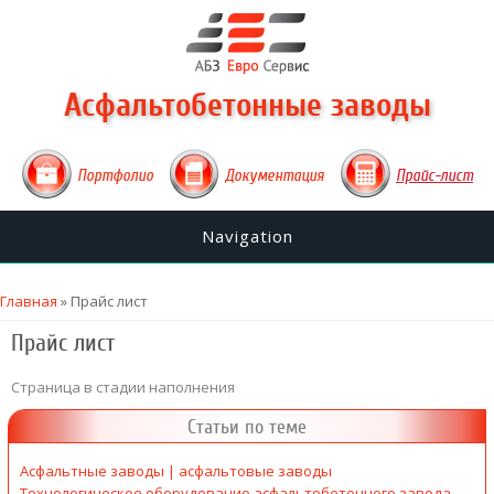
Асфальтобетонные заводы
Портфолио
Документация
Прайс-лист
Navigation
Вы здесь
Главная
» Прайс лист
Прайс лист
Страница в стадии наполнения
Статьи по теме
Асфальтные заводы | асфальтовые заводы
Технологическое оборудование асфальтобетонного завода