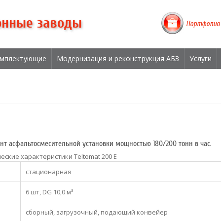
онные заводы
Портфолио
мплектующие
Модернизация и реконструкция АБЗ
Услуги
нт асфальтосмесительной установки мощностью 180/200 тонн в час.
еские характеристики Teltomat 200 E
стационарная
6 шт, DG 10,0 м³
сборный, загрузочный, подающий конвейер