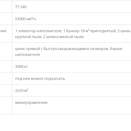
ТТ 240
53000 нм³/ч
ние
1 элеватор наполнителя, 1 бункер 19 м³ приподнятый, 2 шнек
крупной пыли, 2 шнека мелкой пыли
шнек прямой с быстрозакрывающимся затвором, башня
наполнителя
3000 кг
под нее можно подъехать
2х50 м³
миниуправление