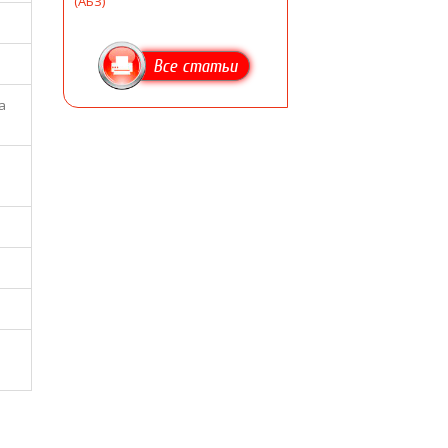
(АБЗ)
Все статьи
а