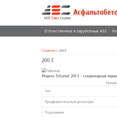
Асфальтобет
Отечественные и зарубежные АБЗ
Ко
Вы здесь
Главная
» 200 E
200 E
Модель Teltomat 200 E - стационарный вариа
Технич
Тип
Предварительные дозаторы
Подъемник