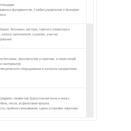
 площадки
рамных фундаментов, 2 кабин управления и бункеров-
меси
ашни, битумных цистерн, горячего элеватора и
, силоса заполнителя, сушилки, участка
ирования
я битумом, заполнителем и горючим, а также линий
ых материалов
лектрического оборудования и контроль направления
редами, такими как буроугольная пыль и мазут,
ебень, песок, асфальтовая крошка
ты, пробное смешивание, сдача установки заказчику