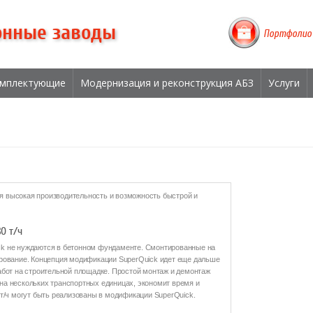
онные заводы
Портфолио
мплектующие
Модернизация и реконструкция АБЗ
Услуги
 высокая производительность и возможность быстрой и
0 т/ч
k не нуждаются в бетонном фундаменте. Смонтированные на
рование. Концепция модификации SuperQuick идет еще дальше
абот на строительной площадке. Простой монтаж и демонтаж
а нескольких транспортных единицах, экономит время и
т/ч могут быть реализованы в модификации SuperQuick.