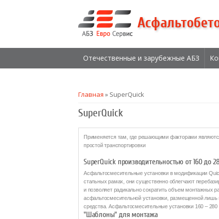
Асфальтобет
Отечественные и зарубежные АБЗ
Ко
Вы здесь
Главная
» SuperQuick
SuperQuick
Применяется там, где решающими факторами являются
простой транспортировки
SuperQuick производительностью от 160 до 28
Асфальтосмесительные установки в модификации Quic
стальных рамах, они существенно облегчают перебази
и позволяет радикально сократить объем монтажных р
асфальтосмесительной установки, размещенной лишь н
средства. Асфальтосмесительные установки 160 – 280 
"Шаблоны" для монтажа