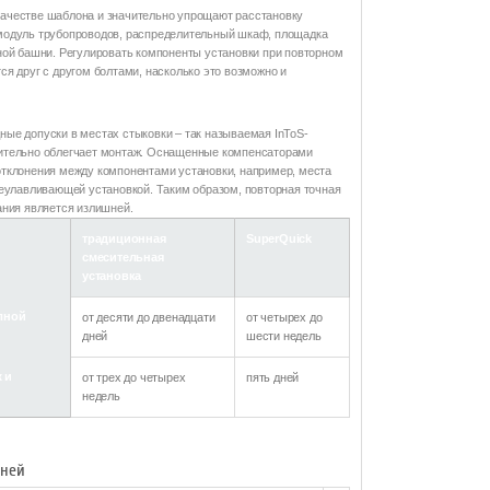
ачестве шаблона и значительно упрощают расстановку
модуль трубопроводов, распределительный шкаф, площадка
ной башни. Регулировать компоненты установки при повторном
я друг с другом болтами, насколько это возможно и
ые допуски в местах стыковки – так называемая InToS-
ополнительно облегчает монтаж. Оснащенные компенсаторами
тклонения между компонентами установки, например, места
леулавливающей установкой. Таким образом, повторная точная
ания является излишней.
традиционная
SuperQuick
смесительная
установка
лной
от десяти до двенадцати
от четырех до
дней
шести недель
 и
от трех до четырех
пять дней
недель
дней