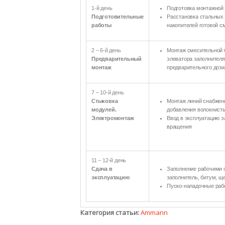
1-й день
Подготовка монтажной
Подготовительные
Расстановка стальных 
работы
накопителей готовой с
2 – 6-й день
Монтаж смесительной б
Предварительный
элеватора заполнителя
монтаж
предварительного доз
7 – 10-й день
Стыковка
Монтаж линий снабжени
модулей.
добавления волокнист
Электромонтаж
Ввод в эксплуатацию э
вращения
11 – 12-й день
Сдача в
Заполнение рабочими с
эксплуатацию
заполнитель, битум, щ
Пуско-наладочные рабо
Категория статьи:
Ammann