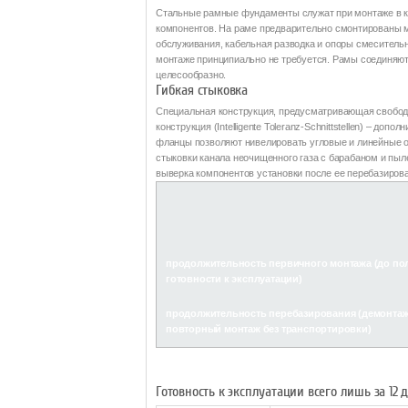
Стальные рамные фундаменты служат при монтаже в к
компонентов. На раме предварительно смонтированы 
обслуживания, кабельная разводка и опоры смеситель
монтаже принципиально не требуется. Рамы соединяютс
целесообразно.
Гибкая стыковка
Специальная конструкция, предусматривающая свободн
конструкция (Intelligente Toleranz-Schnittstellen) – д
фланцы позволяют нивелировать угловые и линейные о
стыковки канала неочищенного газа с барабаном и пы
выверка компонентов установки после ее перебазиров
продолжительность первичного монтажа (до по
готовности к эксплуатации)
продолжительность перебазирования (демонтаж
повторный монтаж без транспортировки)
Готовность к эксплуатации всего лишь за 12 