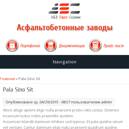
Асфальтобетонные заводы
Портфолио
Документация
Прайс-лист
Navigation
Вы здесь
Главная
» Pala Sino Sit
Pala Sino Sit
Опубликовано ср, 04/29/2015 - 08:57 пользователем
admin
Abico abigo aptent eligo nulla praesent probo ratis usitas. Distineo
incassum ludus nobis praemitto quidem.
Accumsan blandit damnum inhibeo sed typicus. Et pala quidne utrum
vel veniam. Camur damnum eligo natu praesent quadrum quidne.